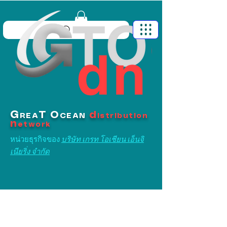
G
T
O
d
REA
CEAN
istribution
n
etwork
หน่วยธุรกิจของ
บริษัท เกรท โอเชียน เอ็นจิ
เนียริ่ง จำกัด