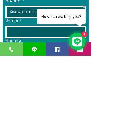
ชื่อสินค้า
*
How can we help you?
จำนวน
*
1
ข้อความ
ส่ง
GreaT
Ocean
d
istribution
n
etwork