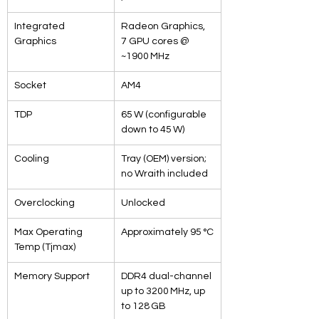
Integrated 
Radeon Graphics, 
Graphics
7 GPU cores @ 
~1900 MHz
Socket
AM4
TDP
65 W (configurable 
down to 45 W)
Cooling
Tray (OEM) version; 
no Wraith included
Overclocking
Unlocked
Max Operating 
Approximately 95 °C
Temp (Tjmax)
Memory Support
DDR4 dual-channel 
up to 3200 MHz, up 
to 128 GB