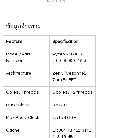
ดำเนินการ
ข้อมูลจำเพาะ
Feature
Specification
Model / Part 
Ryzen 5 5600GT 
Number
(100‑000001488)
Architecture
Zen 3 (Cezanne), 
7 nm FinFET
Cores / Threads
6 cores / 12 threads
Base Clock
3.6 GHz
Max Boost Clock
Up to 4.6 GHz
Cache
L1: 384 KB / L2: 3 MB 
/ L3: 16 MB