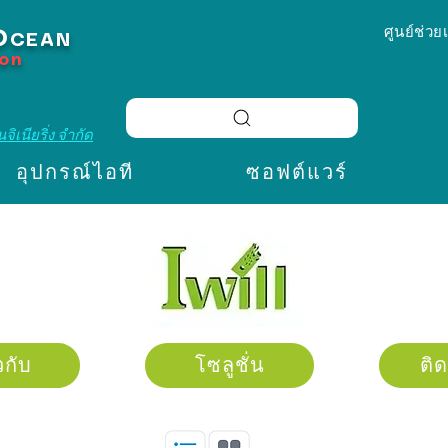
ศูนย์ช่วย
O
CEAN
ion
จิเนียริ่ง จำกัด
อุปกรณ์ไอที
ซอฟต์แวร์
วกับ
โซลูชั่น
ติ