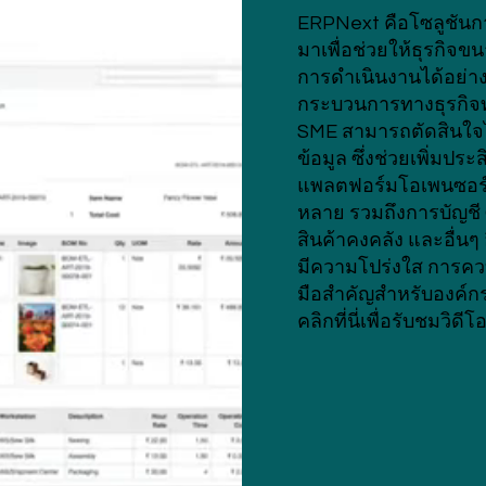
ERPNext คือโซลูชันก
มาเพื่อช่วยให้ธุรกิจ
การดำเนินงานได้อย่า
กระบวนการทางธุรกิจท
SME สามารถตัดสินใจไ
ข้อมูล ซึ่งช่วยเพิ่ม
แพลตฟอร์มโอเพนซอร์ส
หลาย รวมถึงการบัญชี
สินค้าคงคลัง และอื่น
มีความโปร่งใส การควบค
มือสำคัญสำหรับองค์กร
คลิกที่นี่เพื่อรับชมวิดี