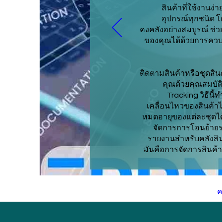
สินค้าที่ใช้งานง่า
อุปกรณ์ทุกชนิด 
คงคลังอย่างสมบูรณ์ ช่ว
ของคุณได้ด้วยการคว
ติดตามสินค้าหรือชุดสิน
คุณด้วยคุณสมบัต
Tracking วิธีน
เคลื่อนไหวของสินค้า
หมดอายุของแต่ละชุดได
จัดการการโอนย้ายร
รายงานสำหรับคลังสิน
มันคือการจัดการสินค้า
ค