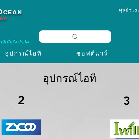
ศูนย์ช่วย
O
CEAN
ion
จิเนียริ่ง จำกัด
อุปกรณ์ไอที
ซอฟต์แวร์
อุปกรณ์ไอที
2
3