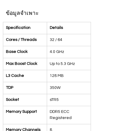
ข้อมูลจำเพาะ
Specification
Details
Cores / Threads
32 / 64
Base Clock
4.0 GHz
Max Boost Clock
Up to 5.3 GHz
L3 Cache
128 MB
TDP
350W
Socket
sTR5
Memory Support
DDR5 ECC 
Registered
Memory Channels
8