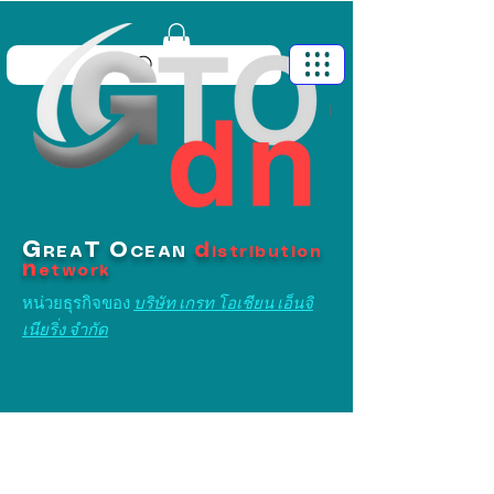
G
T
O
d
REA
CEAN
istribution
n
etwork
หน่วยธุรกิจของ
บริษัท เกรท โอเชียน เอ็นจิ
เนียริ่ง จำกัด