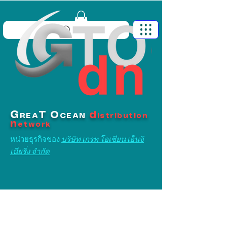
G
T
O
d
REA
CEAN
istribution
n
etwork
หน่วยธุรกิจของ
บริษัท เกรท โอเชียน เอ็นจิ
เนียริ่ง จำกัด