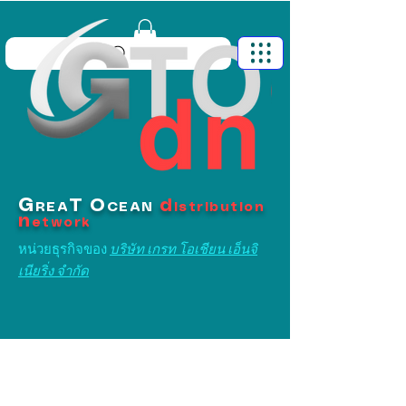
G
T
O
d
REA
CEAN
istribution
n
etwork
หน่วยธุรกิจของ
บริษัท เกรท โอเชียน เอ็นจิ
เนียริ่ง จำกัด