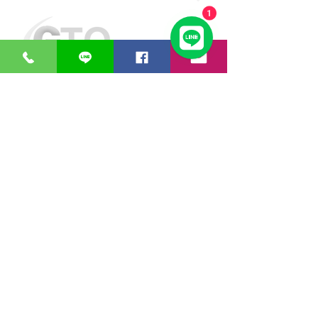
1
GreaT
Ocean
d
istribution
n
etwork
หน่วยธุรกิจของ
บริษัท เกรท โอเชียน
เอ็นจิเนียริ่ง
จำกัด
เวลาทำการ:
วันจันทร์ – วันศุกร์ 08.00 – 17.30 น.
วันเสาร์ 08.00 – 14.30 น.
ยกเว้นวันหยุดราชการและวันหยุดนักขัตฤกษ์​​​
​​ เปิด โกดัง Google Maps ของ GTOdn
ซอฟต์แวร์
อุปกรณ์ไอที
Faronics
Aranet
ERPNext
Zycoo