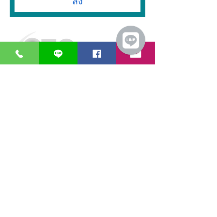
ส่ง
GreaT
Ocean
d
istribution
n
etwork
หน่วยธุรกิจของ
บริษัท เกรท โอเชียน
เอ็นจิเนียริ่ง
จำกัด
เวลาทำการ:
วันจันทร์ – วันศุกร์ 08.00 – 17.30 น.
วันเสาร์ 08.00 – 14.30 น.
ยกเว้นวันหยุดราชการและวันหยุดนักขัตฤกษ์​​​
​​ เปิด โกดัง Google Maps ของ GTOdn
ซอฟต์แวร์
อุปกรณ์ไอที
Faronics
Aranet