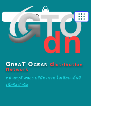
G
T
O
d
REA
CEAN
istribution
n
etwork
หน่วยธุรกิจของ
บริษัท เกรท โอเชียน เอ็นจิ
เนียริ่ง จำกัด