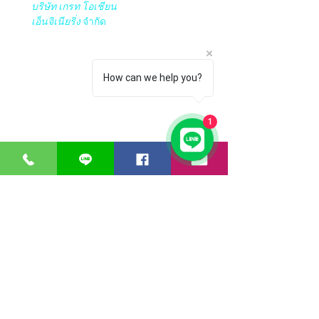
บริษัท เกรท โอเชียน
เอ็นจิเนียริ่ง
จำกัด
เวลาทำการ:
วันจันทร์ – วันศุกร์ 08.00 – 17.30 น.
วันเสาร์ 08.00 – 14.30 น.
How can we help you?
ยกเว้นวันหยุดราชการและวันหยุดนักขัตฤกษ์​​​
1
​​ เปิด โกดัง Google Maps ของ GTOdn
ซอฟต์แวร์
อุปกรณ์ไอที
Faronics
Aranet
ERPNext
Zycoo
Think-cell
I-will
Bitraser
บริการลูกค้า
การชำระเงิน
การจัดส่ง