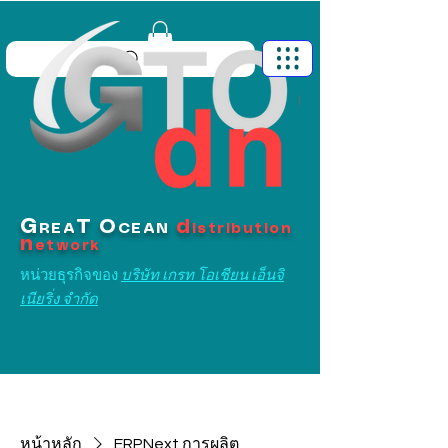
G
T
O
d
REA
CEAN
istribution
n
etwork
หน่วยธุรกิจของ
บริษัท เกรท โอเชียน เอ็นจิ
เนียริ่ง จำกัด
หน้าหลัก
ERPNext การผลิต