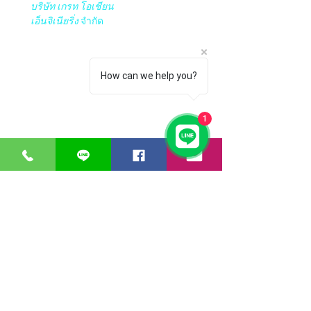
บริษัท เกรท โอเชียน
เอ็นจิเนียริ่ง
จำกัด
เวลาทำการ:
วันจันทร์ – วันศุกร์ 08.00 – 17.30 น.
วันเสาร์ 08.00 – 14.30 น.
How can we help you?
ยกเว้นวันหยุดราชการและวันหยุดนักขัตฤกษ์​​​
1
​​ เปิด โกดัง Google Maps ของ GTOdn
ซอฟต์แวร์
อุปกรณ์ไอที
Faronics
Aranet
ERPNext
Zycoo
Think-cell
I-will
Bitraser
บริการลูกค้า
การชำระเงิน
การจัดส่ง