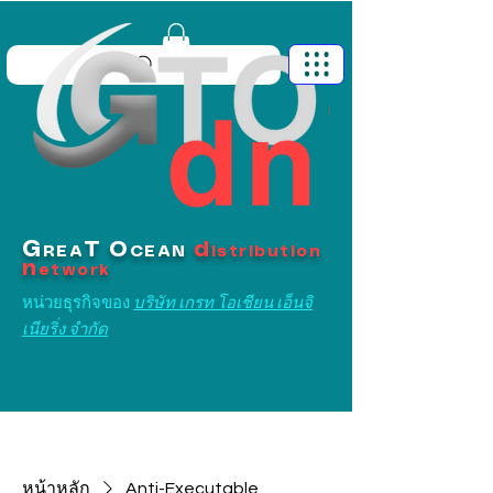
G
T
O
d
REA
CEAN
istribution
n
etwork
หน่วยธุรกิจของ
บริษัท เกรท โอเชียน เอ็นจิ
เนียริ่ง จำกัด
หน้าหลัก
Anti-Executable