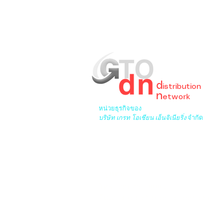
GreaT
Ocean
d
istribution
n
etwork
หน่วยธุรกิจของ
บริษัท เกรท โอเชียน เอ็นจิเนียริ่ง
จำกัด
6/276 ซ.พระยาสุเรนทร์ 33 เขต
บางชันเขตคลองสามวา
กรุงเทพฯ 10510
โทร. 099-495-8880
อีเมล:
gtodn@gtoengineer.com