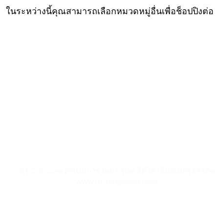
ในระหว่างนี้คุณสามารถเลือกหมวดหมู่อื่นเพื่อช็อปปิงต่อ
เวลาทำการ:
อุปกรณ์ไอที
วันจันทร์ – วันศุกร์ 08.00 – 17.30 น.
Aranet
วันเสาร์ 08.00 – 14.30 น.
ยกเว้นวันหยุดราชการและวันหยุดนักขัตฤกษ์​​​
Zycoo
I-will
​​ เปิด โกดัง Google Maps ของ GTOdn
เงื่อนไข
|
ความเป็นส่วนตัว
|
การคืนเงิน การคืนสินค้า
GTOdn.com ดำเนินการโดย บริษัท จีทีโอ เอ็นจิเนียริ่ง จำกัด
www.gtoengineer.com
Copyright 2024 © GreaT Ocean distribution network