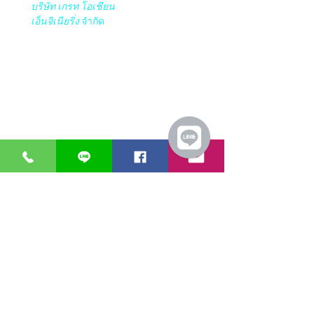
บริษัท เกรท โอเชียน
เอ็นจิเนียริ่ง
จำกัด
เวลาทำการ:
วันจันทร์ – วันศุกร์ 08.00 – 17.30 น.
วันเสาร์ 08.00 – 14.30 น.
ยกเว้นวันหยุดราชการและวันหยุดนักขัตฤกษ์​​​
​​ เปิด โกดัง Google Maps ของ GTOdn
ซอฟต์แวร์
อุปกรณ์ไอที
Faronics
Aranet
ERPNext
Zycoo
Think-cell
I-will
Bitraser
บริการลูกค้า
การชำระเงิน
การจัดส่ง