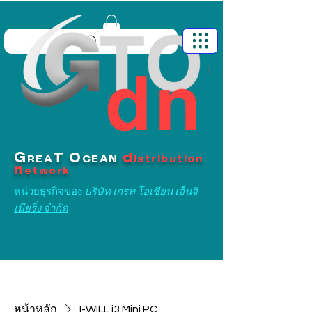
G
T
O
d
REA
CEAN
istribution
n
etwork
หน่วยธุรกิจของ
บริษัท เกรท โอเชียน เอ็นจิ
เนียริ่ง จำกัด
หน้าหลัก
I-WILL i3 Mini PC