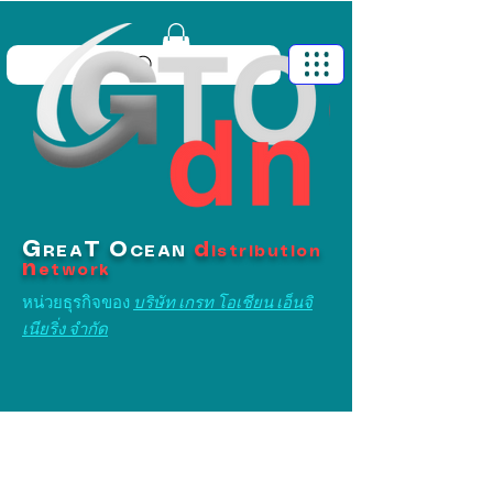
G
T
O
d
REA
CEAN
istribution
n
etwork
หน่วยธุรกิจของ
บริษัท เกรท โอเชียน เอ็นจิ
เนียริ่ง จำกัด