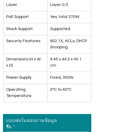
Layer
Layer 2/3
PoE Support
Yes, total 370W
Stack Support
Supported
Security Features
802.1X, ACLs, DHCP 
Snooping
Dimensions (H x W 
4.45 x 44.5 x 40.1 
x D)
cm
Power Supply
Fixed, 350W
Operating 
0°C to 45°C
Temperature
แบบฟอร์มสอบถามข้อมูล
ชื่อ
*