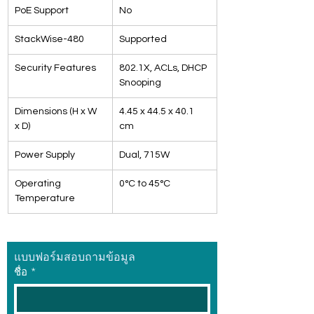
PoE Support
No
StackWise-480
Supported
Security Features
802.1X, ACLs, DHCP 
Snooping
Dimensions (H x W 
4.45 x 44.5 x 40.1 
x D)
cm
Power Supply
Dual, 715W
Operating 
0°C to 45°C
Temperature
แบบฟอร์มสอบถามข้อมูล
ชื่อ
*