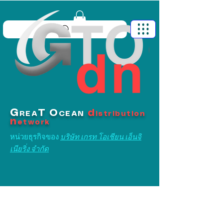
G
T
O
d
REA
CEAN
istribution
n
etwork
หน่วยธุรกิจของ
บริษัท เกรท โอเชียน เอ็นจิ
เนียริ่ง จำกัด