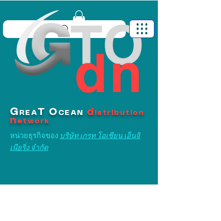
G
T
O
d
REA
CEAN
istribution
n
etwork
หน่วยธุรกิจของ
บริษัท เกรท โอเชียน เอ็นจิ
เนียริ่ง จำกัด