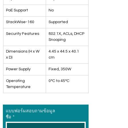
PoE Support
No
StackWise-160
Supported
Security Features
802.1X, ACLs, DHCP 
Snooping
Dimensions (H x W 
4.45 x 44.5 x 40.1 
x D)
cm
Power Supply
Fixed, 350W
Operating 
0°C to 45°C
Temperature
แบบฟอร์มสอบถามข้อมูล
ชื่อ
*