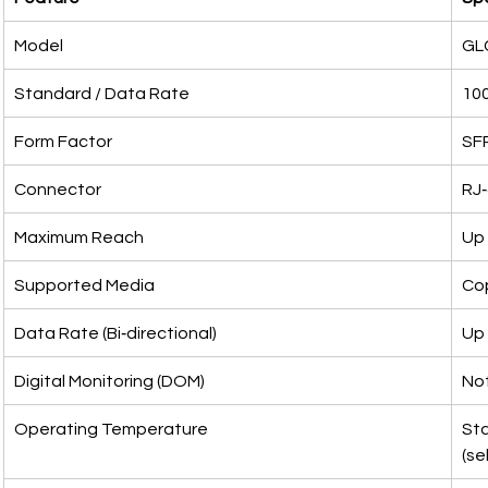
Model
GL
Standard / Data Rate
100
Form Factor
SF
Connector
RJ‑
Maximum Reach
Up 
Supported Media
Cop
Data Rate (Bi‑directional)
Up 
Digital Monitoring (DOM)
No
Operating Temperature
Sta
(se