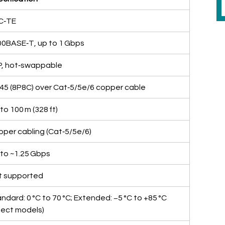
C‑TE
0BASE‑T, up to 1 Gbps
P, hot‑swappable
45 (8P8C) over Cat‑5/5e/6 copper cable
to 100 m (328 ft)
per cabling (Cat‑5/5e/6)
to ~1.25 Gbps
t supported
ndard: 0 °C to 70 °C; Extended: −5 °C to +85 °C 
lect models)