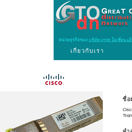
G
T
REA
d
istribut
n
etwork
หน่วยธุรกิจของ
บริษัท เกรท โอเชียน เอ็น
เกี่ยวกับเรา
ชื่
Cis
Tra
คำ