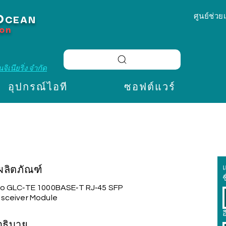
ศูนย์ช่วย
O
CEAN
ion
จิเนียริ่ง จำกัด
อุปกรณ์ไอที
ซอฟต์แวร์
อผลิตภัณฑ์
ช
co GLC‑TE 1000BASE‑T RJ‑45 SFP
nsceiver Module
อ
อธิบาย