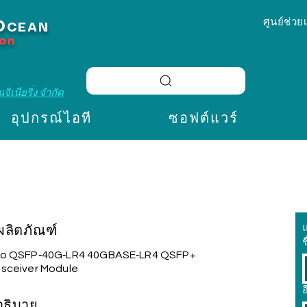
ศูนย์ช่วย
O
CEAN
ion
จิเนียริ่ง จำกัด
อุปกรณ์ไอที
ซอฟต์แวร์
อผลิตภัณฑ์
ช
co QSFP‑40G‑LR4 40GBASE‑LR4 QSFP+
nsceiver Module
อ
อธิบาย