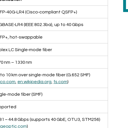
FP‑40G‑LR4 (Cisco‑compliant QSFP+)
GBASE‑LR4 (IEEE 802.3ba), up to 40 Gbps
FP+, hot-swappable
lex LC Single‑mode fiber
0 nm – 1330 nm
to 10 km over single-mode fiber (G.652 SMF) 
sco.com
, 
en.wikipedia.org
, 
fs.com
)
gle-mode fiber (SMF)
pported
81 – 44.8 Gbps (supports 40 GbE, OTU3, STM256) 
geoptic.com
)