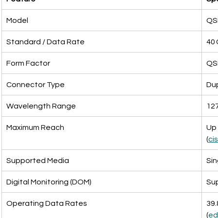
Model
QS
Standard / Data Rate
40 
Form Factor
QS
Connector Type
Dup
Wavelength Range
127
Maximum Reach
Up 
(
ci
Supported Media
Sin
Digital Monitoring (DOM)
Su
Operating Data Rates
39.
(
ed