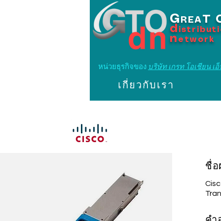
G
T
REA
d
istribut
n
etwork
หน่วยธุรกิจของ
บริษัท เกรท โอเชียน เอ็น
เกี่ยวกับเรา
ชื่
Cis
Tra
คำ