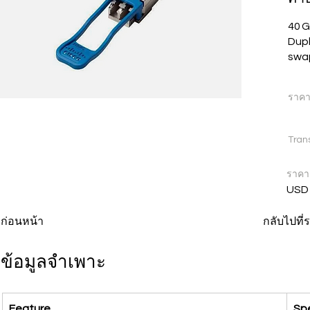
40 G
Dupl
swa
ราค
Tran
ราคา
USD
ก่อนหน้า
กลับไปที
ข้อมูลจำเพาะ
Feature
Spe