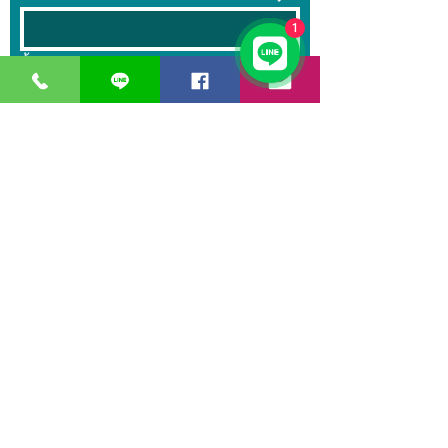
1
ข้อความ
ส่ง
GreaT
Ocean
d
istribution
n
etwork
หน่วยธุรกิจของ
บริษัท เกรท โอเชียน
เอ็นจิเนียริ่ง
จำกัด
เวลาทำการ:
วันจันทร์ – วันศุกร์ 08.00 – 17.30 น.
วันเสาร์ 08.00 – 14.30 น.