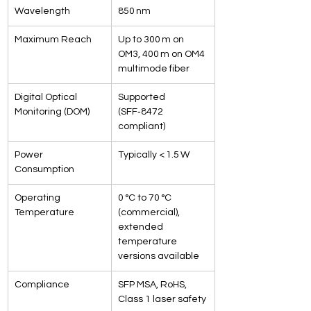
Wavelength
850 nm
Maximum Reach
Up to 300 m on 
OM3, 400 m on OM4 
multimode fiber
Digital Optical 
Supported 
Monitoring (DOM)
(SFF‑8472 
compliant)
Power 
Typically < 1.5 W
Consumption
Operating 
0 °C to 70 °C 
Temperature
(commercial), 
extended 
temperature 
versions available
Compliance
SFP MSA, RoHS, 
Class 1 laser safety