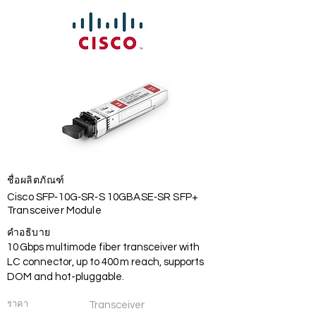
ชื่อผลิตภัณฑ์
Cisco SFP‑10G‑SR‑S 10GBASE‑SR SFP+
Transceiver Module
คำอธิบาย
10 Gbps multimode fiber transceiver with
LC connector, up to 400 m reach, supports
DOM and hot-pluggable.
ราคา
Transceiver