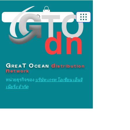
G
T
O
d
REA
CEAN
istribution
n
etwork
หน่วยธุรกิจของ
บริษัท เกรท โอเชียน เอ็นจิ
เนียริ่ง จำกัด