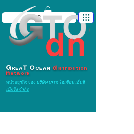
G
T
O
d
REA
CEAN
istribution
n
etwork
หน่วยธุรกิจของ
บริษัท เกรท โอเชียน เอ็นจิ
เนียริ่ง จำกัด