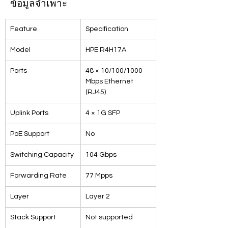
ข้อมูลจำเพาะ
Feature
Specification
Model
HPE R4H17A
Ports
48 × 10/100/1000 
Mbps Ethernet 
(RJ45)
Uplink Ports
4 × 1G SFP
PoE Support
No
Switching Capacity
104 Gbps
Forwarding Rate
77 Mpps
Layer
Layer 2
Stack Support
Not supported