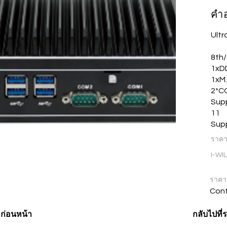
คำ
Ult
8th/
1xDD
1xM.
2*CO
Supp
11
Sup
ราค
I-WI
ราคา
Cont
ก่อนหน้า
กลับไปที