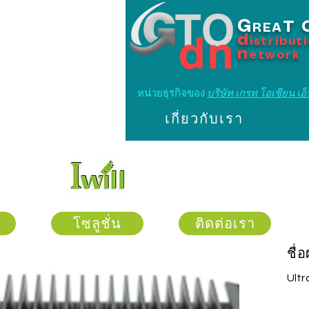
G
T
REA
d
istribut
n
etwork
หน่วยธุรกิจของ
บริษัท เกรท โอเชียน เอ็น
เกี่ยวกับเรา
โซลูชั่น
ติดต่อเรา
ชื่
Ult