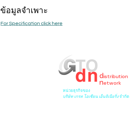
ข้อมูลจำเพาะ
For Specification click here
GreaT
Ocean
d
istribution
n
etwork
หน่วยธุรกิจของ
บริษัท เกรท โอเชียน เอ็นจิเนียริ่ง
จำกัด
6/276 ซ.พระยาสุเรนทร์ 33 เขต
บางชันเขตคลองสามวา
กรุงเทพฯ 10510