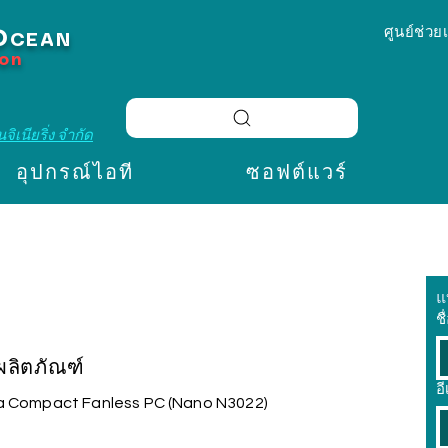
ศูนย์ช่วย
O
CEAN
ion
จิเนียริ่ง จำกัด
อุปกรณ์ไอที
ซอฟต์แวร์
แ
ชื
อผลิตภัณฑ์
อ
ra Compact Fanless PC (Nano N3022)