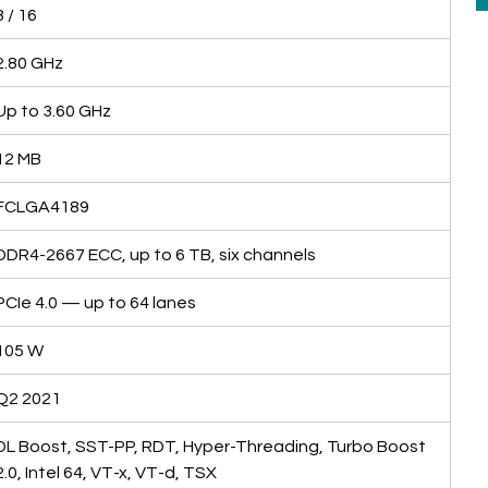
8 / 16
2.80 GHz
Up to 3.60 GHz
12 MB
FCLGA4189
DDR4-2667 ECC, up to 6 TB, six channels
PCIe 4.0 — up to 64 lanes
105 W
Q2 2021
DL Boost, SST-PP, RDT, Hyper-Threading, Turbo Boost 
2.0, Intel 64, VT-x, VT-d, TSX