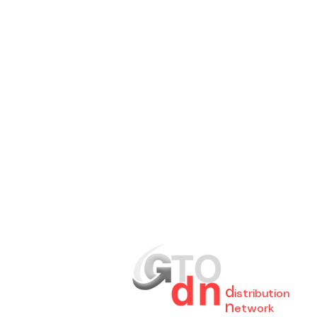
GreaT
Ocean
d
istribution
n
etwork