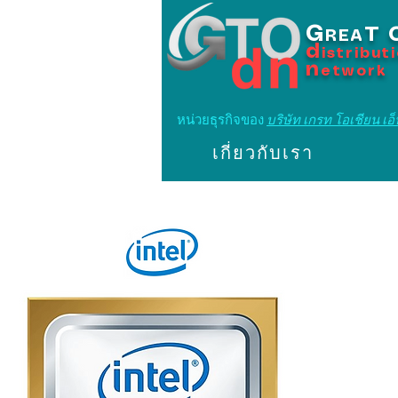
G
T
REA
d
istribut
n
etwork
หน่วยธุรกิจของ
บริษัท เกรท โอเชียน เอ็น
เกี่ยวกับเรา