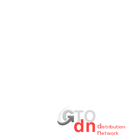
GreaT
Ocean
d
istribution
n
etwork