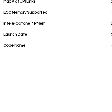
Max # of UPI Links
ECC Memory Supported
Intel® Optane™ PMem
Launch Date
Code Name