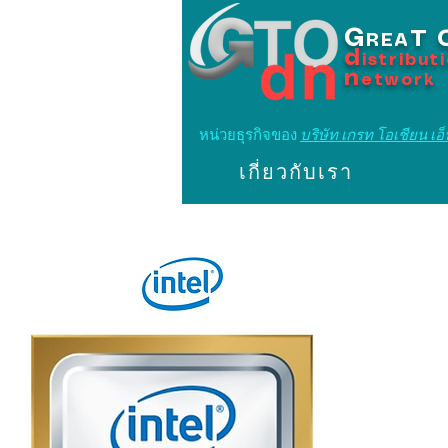
G
T
REA
d
istribut
n
etwork
หน่วยธุรกิจของ
บริษัท เกรท โอเชียน เอ็น
เกี่ยวกับเรา