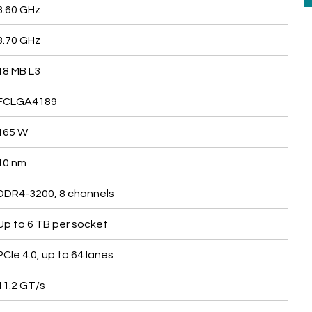
3.60 GHz
3.70 GHz
18 MB L3
FCLGA4189
165 W
10 nm
DDR4-3200, 8 channels
Up to 6 TB per socket
PCIe 4.0, up to 64 lanes
11.2 GT/s