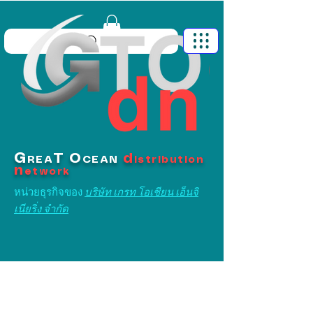
G
T
O
d
REA
CEAN
istribution
n
etwork
หน่วยธุรกิจของ
บริษัท เกรท โอเชียน เอ็นจิ
เนียริ่ง จำกัด