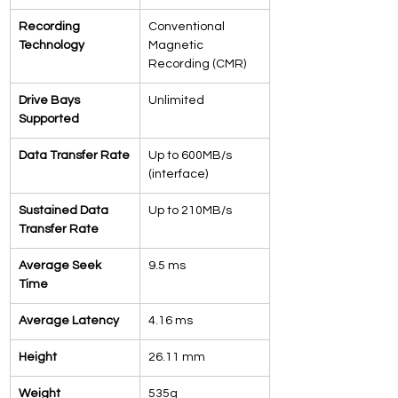
Recording 
Conventional 
Technology
Magnetic 
Recording (CMR)
Drive Bays 
Unlimited
Supported
Data Transfer Rate
Up to 600MB/s 
(interface)
Sustained Data 
Up to 210MB/s
Transfer Rate
Average Seek 
9.5 ms
Time
Average Latency
4.16 ms
Height
26.11 mm
Weight
535g