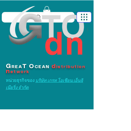
G
T
O
d
REA
CEAN
istribution
n
etwork
หน่วยธุรกิจของ
บริษัท เกรท โอเชียน เอ็นจิ
เนียริ่ง จำกัด