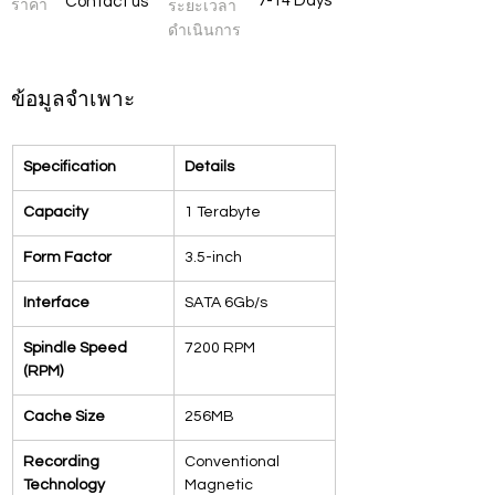
7-14 Days
Contact us
ราคา
ระยะเวลา
ดำเนินการ
ข้อมูลจำเพาะ
Specification
Details
Capacity
1 Terabyte
Form Factor
3.5-inch
Interface
SATA 6Gb/s
Spindle Speed 
7200 RPM
(RPM)
Cache Size
256MB
Recording 
Conventional 
Technology
Magnetic 