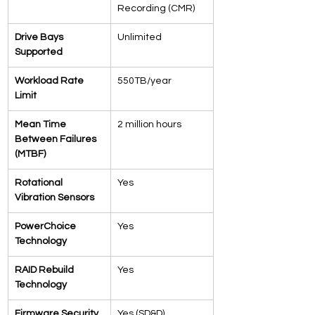
Recording (CMR)
Drive Bays 
Unlimited
Supported
Workload Rate 
550TB/year
Limit
Mean Time 
2 million hours
Between Failures 
(MTBF)
Rotational 
Yes
Vibration Sensors
PowerChoice 
Yes
Technology
RAID Rebuild 
Yes
Technology
Firmware Security
Yes (SD&D)