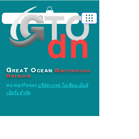
G
T
O
d
REA
CEAN
istribution
n
etwork
หน่วยธุรกิจของ
บริษัท เกรท โอเชียน เอ็นจิ
เนียริ่ง จำกัด