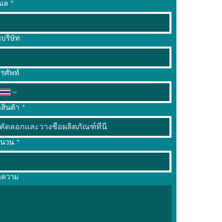
เมล
*
่อบริษัท
รศัพท์
อสินค้า
*
ำนวน
*
อความ