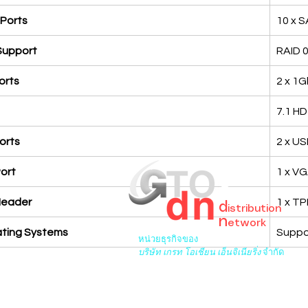
Ports
10 x S
Support
RAID 0,
orts
2 x 1G
7.1 H
orts
2 x USB
ort
1 x V
GreaT
Ocean
Header
1 x TP
d
istribution
n
etwork
ting Systems
Suppor
หน่วยธุรกิจของ
บริษัท เกรท โอเชียน เอ็นจิเนียริ่ง
จำกัด
6/276 ซ.พระยาสุเรนทร์ 33 เขต