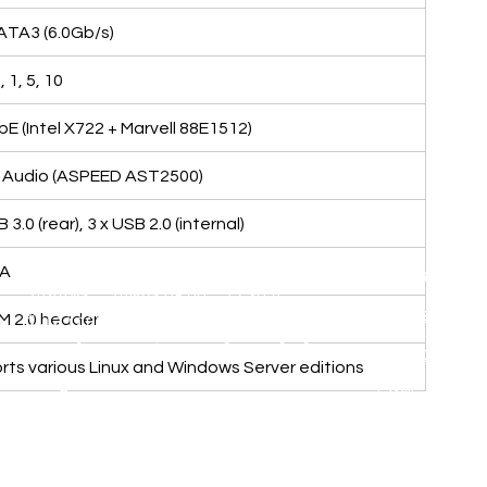
ATA3 (6.0Gb/s)
 1, 5, 10
bE (Intel X722 + Marvell 88E1512)
D Audio (ASPEED AST2500)
 3.0 (rear), 3 x USB 2.0 (internal)
เวลาทำการ:
GA
อุปกรณ์ไอที
วันจันทร์ – วันศุกร์ 08.00 – 17.30 น.
Aranet
M 2.0 header
วันเสาร์ 08.00 – 14.30 น.
ยกเว้นวันหยุดราชการและวันหยุดนักขัตฤกษ์​​​
Zycoo
ts various Linux and Windows Server editions
I-will
​​ เปิด โกดัง Google Maps ของ GTOdn
เงื่อนไข
|
ความเป็นส่วนตัว
|
การคืนเงิน การคืนสินค้า