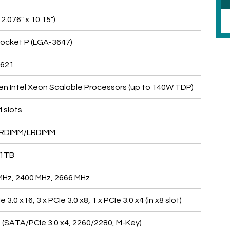
2.076" x 10.15")
Socket P (LGA-3647)
C621
en Intel Xeon Scalable Processors (up to 140W TDP)
 slots
RDIMM/LRDIMM
 1TB
MHz, 2400 MHz, 2666 MHz
e 3.0 x16, 3 x PCIe 3.0 x8, 1 x PCIe 3.0 x4 (in x8 slot)
2 (SATA/PCIe 3.0 x4, 2260/2280, M-Key)