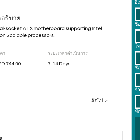
อี
ำอธิบาย
ชื
al-socket ATX motherboard supporting Intel
on Scalable processors.
โท
าคา
ระยะเวลาดำเนินการ
SD 744.00
7-14 Days
ชื่
จ
ถัดไป >
ข้
s