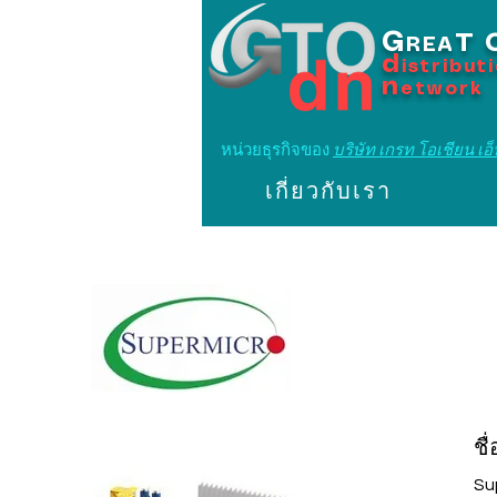
G
T
REA
d
istribut
n
etwork
หน่วยธุรกิจของ
บริษัท เกรท โอเชียน เอ็น
เกี่ยวกับเรา
ชื
Su