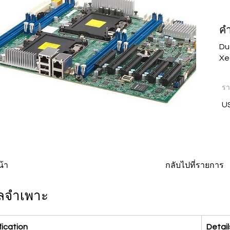
ค
Du
Xe
ร
U
กลับไปที่รายการ
น้า
ูลจำเพาะ
fication
Detail