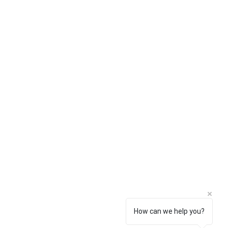
บริการลูกค้า
ซอฟต์แวร์
การชำระเงิน
Faronics
การจัดส่ง
ERPNext
การคืนสินค้า
Think-cell
การสนับสนุน
Bitraser
คำถามที่พบบ่อย
How can we help you?