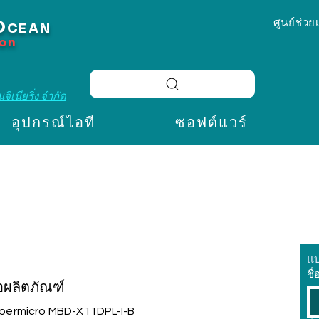
ศูนย์ช่วย
O
CEAN
ion
จิเนียริ่ง จำกัด
อุปกรณ์ไอที
ซอฟต์แวร์
แ
ชื่
่อผลิตภัณฑ์
permicro MBD-X11DPL-I-B