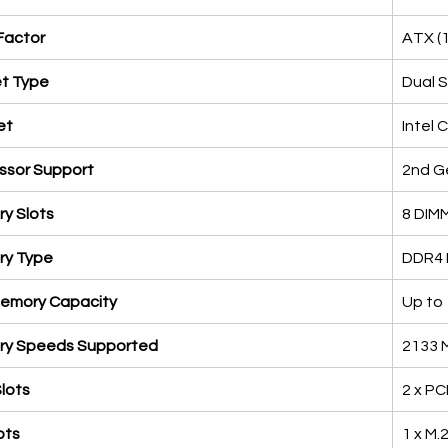
Factor
ATX (1
t Type
Dual 
et
Intel 
ssor Support
2nd G
y Slots
8 DIMM
y Type
DDR4 
emory Capacity
Up to
y Speeds Supported
2133 
lots
2 x PCI
ots
1 x M.