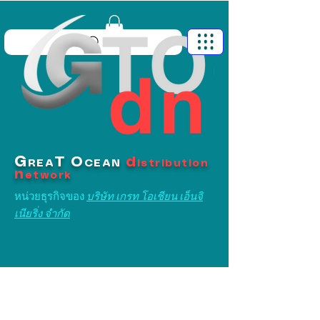
G
T
O
d
REA
CEAN
istribution
n
etwork
หน่วยธุรกิจของ
บริษัท เกรท โอเชียน เอ็นจิ
เนียริ่ง จำกัด