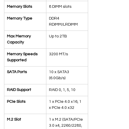
Memory Slots
8 DIMM slots
Memory Type
DDR4 
RDIMM/LRDIMM
Max Memory 
Up to 2TB
Capacity
Memory Speeds 
3200 MT/s
Supported
SATA Ports
10 x SATA3 
(6.0Gb/s)
RAID Support
RAID 0, 1, 5, 10
PCIe Slots
1 x PCIe 4.0 x16, 1 
x PCIe 4.0 x32
M.2 Slot
1 x M.2 (SATA/PCIe 
3.0 x4, 2260/2280, 