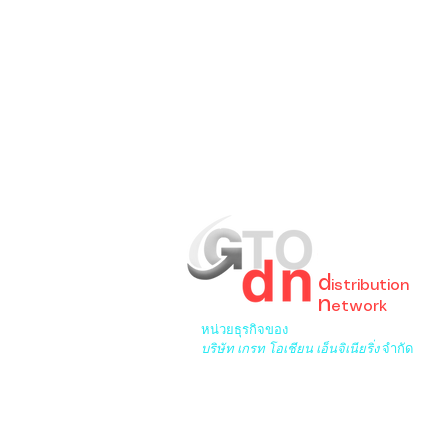
GreaT
Ocean
d
istribution
n
etwork
หน่วยธุรกิจของ
บริษัท เกรท โอเชียน เอ็นจิเนียริ่ง
จำกัด
6/276 ซ.พระยาสุเรนทร์ 33 เขต
บางชันเขตคลองสามวา