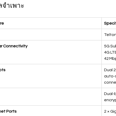
ูลจำเพาะ
re
Specif
Telton
ar Connectivity
5G Sub
4G LTE
42 Mbp
ots
Dual 2
auto-s
conne
Dual-b
encryp
net Ports
2 × Gi