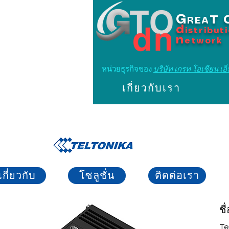
G
T
REA
d
istribut
n
etwork
หน่วยธุรกิจของ
บริษัท เกรท โอเชียน เอ็น
เกี่ยวกับเรา
เกี่ยวกับ
โซลูชั่น
ติดต่อเรา
ชื
Te