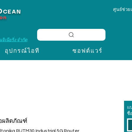
ศูนย์ช่วย
O
CEAN
ion
จิเนียริ่ง จำกัด
อุปกรณ์ไอที
ซอฟต์แวร์
แ
ชื่
่อผลิตภัณฑ์
ltonika RUTM30 Industrial 5G Router