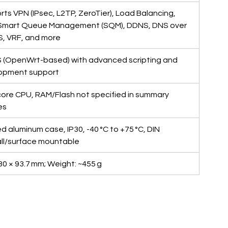
ts VPN (IPsec, L2TP, ZeroTier), Load Balancing, 
Smart Queue Management (SQM), DDNS, DNS over 
, VRF, and more
 (OpenWrt-based) with advanced scripting and 
opment support
ore CPU, RAM/Flash not specified in summary 
es
 aluminum case, IP30, -40 °C to +75 °C, DIN 
all/surface mountable
30 × 93.7 mm; Weight: ~455 g