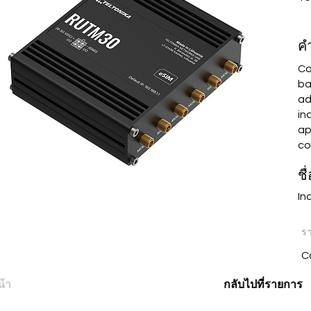
ค
Co
ba
ad
in
ap
co
ชื
In
ร
C
กลับไปที่รายการ
น้า