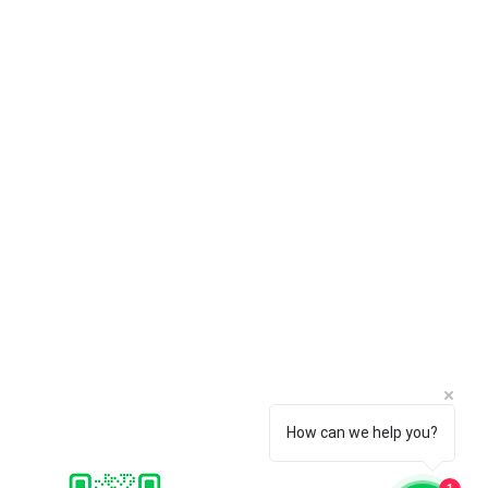
บริการลูกค้า
ซอฟต์แวร์
การชำระเงิน
Faronics
การจัดส่ง
ERPNext
การคืนสินค้า
Think-cell
การสนับสนุน
Bitraser
คำถามที่พบบ่อย
How can we help you?