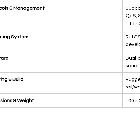
cols & Management
Suppor
QoS, 
HTTPS
ting System
RutOS
devel
are
Dual-c
sourc
ng & Build
Rugged
rail/w
sions & Weight
100 × 