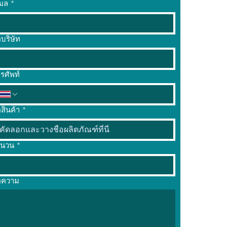
เมล
*
่อบริษัท
รศัพท์
อสินค้า
*
ำนวน
*
อความ