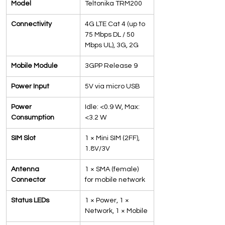
Model
Teltonika TRM200
Connectivity
4G LTE Cat 4 (up to 
75 Mbps DL / 50 
Mbps UL), 3G, 2G
Mobile Module
3GPP Release 9
Power Input
5V via micro USB
Power 
Idle: <0.9 W, Max: 
Consumption
<3.2 W
SIM Slot
1 × Mini SIM (2FF), 
1.8V/3V
Antenna 
1 × SMA (female) 
Connector
for mobile network
Status LEDs
1 × Power, 1 × 
Network, 1 × Mobile