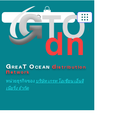
G
T
O
d
REA
CEAN
istribution
n
etwork
หน่วยธุรกิจของ
บริษัท เกรท โอเชียน เอ็นจิ
เนียริ่ง จำกัด