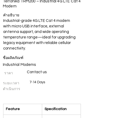
Teltonika TRM200 – Industrial 4G LTE Cat 4
Modem
คำอธิบาย
Industrial-grade 4G LTE Cat 4 modem
with micro USB interface, external
antenna support, and wide operating
temperature range—ideal for upgrading
legacy equipment with reliable cellular
connectivity.
ชื่อผลิตภัณฑ์
Industrial Modems
Contact us
ราคา
7-14 Days
ระยะเวลา
ดำเนินการ
ข้อมูลจำเพาะ
Feature
Specification