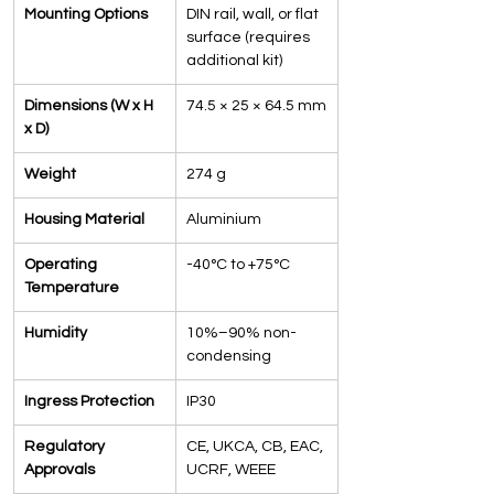
Mounting Options
DIN rail, wall, or flat 
surface (requires 
additional kit)
Dimensions (W x H 
74.5 × 25 × 64.5 mm
x D)
Weight
274 g
Housing Material
Aluminium
Operating 
-40°C to +75°C
Temperature
Humidity
10%–90% non-
condensing
Ingress Protection
IP30
Regulatory 
CE, UKCA, CB, EAC, 
Approvals
UCRF, WEEE