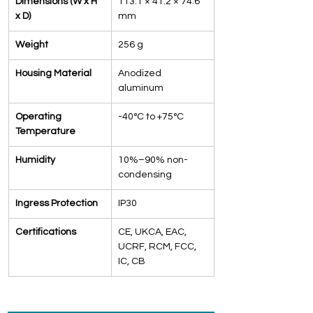
Dimensions (W x H 
113.1 × 41.2 × 74.6 
x D)
mm
Weight
256 g
Housing Material
Anodized 
aluminum
Operating 
-40°C to +75°C
Temperature
Humidity
10%–90% non-
condensing
Ingress Protection
IP30
Certifications
CE, UKCA, EAC, 
UCRF, RCM, FCC, 
IC, CB