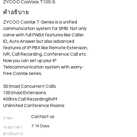
ZYCOO CooVoox T100-S
คำอธิบาย
ZYCOO CooVox T-Series is a unified
communication system for SMB. Not only
come with full PABX features like Caller
ID, Auto Answer but also advanced
features of IP PBX like Remote Extension,
IVR, Call Recording, Conference Call etc.
Now you can set up your IP
Telecommunication system with worry-
free CooVox series.
50 (max) Concurrent Calls
100 (max) Extensions
400hrs Call Recording&VM
Unlimited Conference Rooms
Contact us
ราคา
7-14 Days
ระยะเวลา
ดำเนินการ