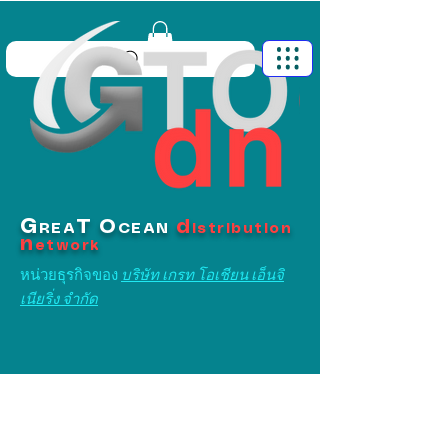
G
T
O
d
REA
CEAN
istribution
n
etwork
หน่วยธุรกิจของ
บริษัท เกรท โอเชียน เอ็นจิ
เนียริ่ง จำกัด