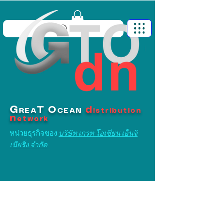
G
T
O
d
REA
CEAN
istribution
n
etwork
หน่วยธุรกิจของ
บริษัท เกรท โอเชียน เอ็นจิ
เนียริ่ง จำกัด