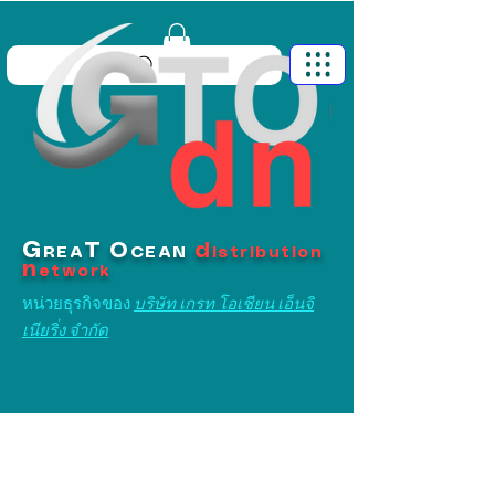
G
T
O
d
REA
CEAN
istribution
n
etwork
หน่วยธุรกิจของ
บริษัท เกรท โอเชียน เอ็นจิ
เนียริ่ง จำกัด