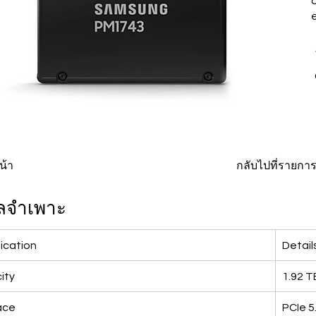
o
น้า
กลับไปที่รายกา
ูลจำเพาะ
ication
Detail
ity
1.92 T
ace
PCIe 5