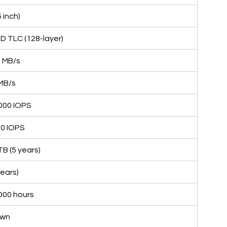
5 inch)
 TLC (128-layer)
 MB/s
MB/s
000 IOPS
00 IOPS
TB (5 years)
years)
000 hours
own