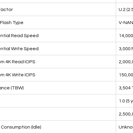
Factor
U.2 (2.
Flash Type
V-NAND
ntial Read Speed
14,000
ntial Write Speed
3,000 
m 4K Read IOPS
2,000,
m 4K Write IOPS
150,0
ance (TBW)
3,504 
1.0 (5 
2,500,
Consumption (Idle)
Unkn