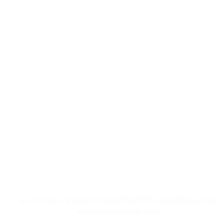
เวลาทำการ:
อุปกรณ์ไอที
วันจันทร์ – วันศุกร์ 08.00 – 17.30 น.
Aranet
วันเสาร์ 08.00 – 14.30 น.
ยกเว้นวันหยุดราชการและวันหยุดนักขัตฤกษ์​​​
Zycoo
I-will
​​ เปิด โกดัง Google Maps ของ GTOdn
เงื่อนไข
|
ความเป็นส่วนตัว
|
การคืนเงิน การคืนสินค้า
GTOdn.com ดำเนินการโดย บริษัท จีทีโอ เอ็นจิเนียริ่ง จำกัด
www.gtoengineer.com
Copyright 2024 © GreaT Ocean distribution network