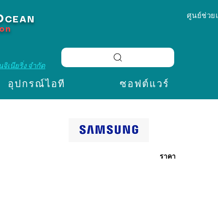
ศูนย์ช่วย
O
CEAN
ion
จิเนียริ่ง จำกัด
อุปกรณ์ไอที
ซอฟต์แวร์
ราคา