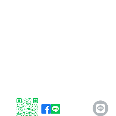
บริการลูกค้า
ซอฟต์แวร์
การชำระเงิน
Faronics
การจัดส่ง
ERPNext
การคืนสินค้า
Think-cell
การสนับสนุน
Bitraser
คำถามที่พบบ่อย