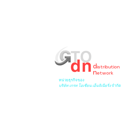
GreaT
Ocean
d
istribution
n
etwork
หน่วยธุรกิจของ
บริษัท เกรท โอเชียน เอ็นจิเนียริ่ง
จำกัด
6/276 ซ.พระยาสุเรนทร์ 33 เขต
บางชันเขตคลองสามวา
กรุงเทพฯ 10510
โทร. 099-495-8880