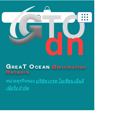
G
T
O
d
REA
CEAN
istribution
n
etwork
หน่วยธุรกิจของ
บริษัท เกรท โอเชียน เอ็นจิ
เนียริ่ง จำกัด