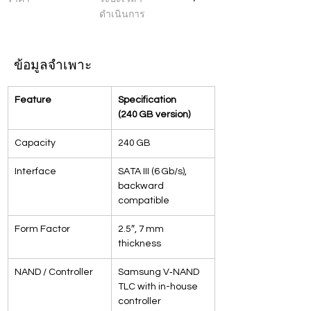
ดำเนินการ
ข้อมูลจำเพาะ
Feature
Specification 
(240 GB version)
Capacity
240 GB
Interface
SATA III (6 Gb/s), 
backward 
compatible
Form Factor
2.5″, 7 mm 
thickness
NAND / Controller
Samsung V‑NAND 
TLC with in-house 
controller