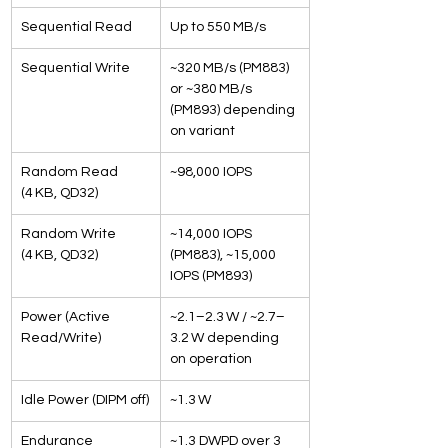
Sequential Read
Up to 550 MB/s
Sequential Write
~320 MB/s (PM883) 
or ~380 MB/s 
(PM893) depending 
on variant
Random Read 
~98,000 IOPS
(4 KB, QD32)
Random Write 
~14,000 IOPS 
(4 KB, QD32)
(PM883), ~15,000 
IOPS (PM893)
Power (Active 
~2.1–2.3 W / ~2.7–
Read/Write)
3.2 W depending 
on operation
Idle Power (DIPM off)
~1.3 W
Endurance
~1.3 DWPD over 3 