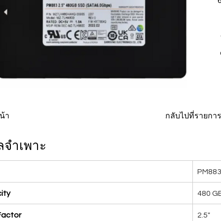
น้า
กลับไปที่รายกา
ูลจำเพาะ
PM88
ity
480 G
Factor
2.5"