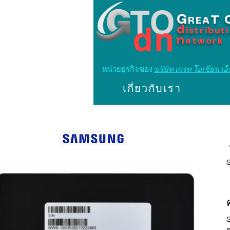
G
T
REA
d
istribut
n
etwork
หน่วยธุรกิจของ
บริษัท เกรท โอเชียน เอ็น
เกี่ยวกับเรา