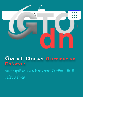
G
T
O
d
REA
CEAN
istribution
n
etwork
หน่วยธุรกิจของ
บริษัท เกรท โอเชียน เอ็นจิ
เนียริ่ง จำกัด