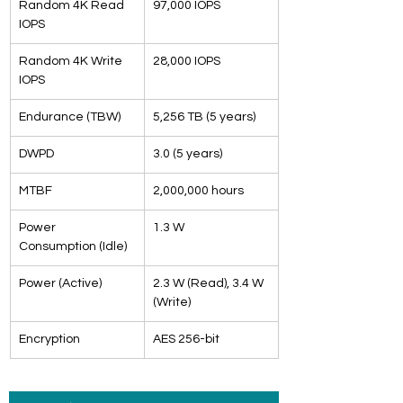
Random 4K Read 
97,000 IOPS
IOPS
Random 4K Write 
28,000 IOPS
IOPS
Endurance (TBW)
5,256 TB (5 years)
DWPD
3.0 (5 years)
MTBF
2,000,000 hours
Power 
1.3 W
Consumption (Idle)
Power (Active)
2.3 W (Read), 3.4 W 
(Write)
Encryption
AES 256-bit