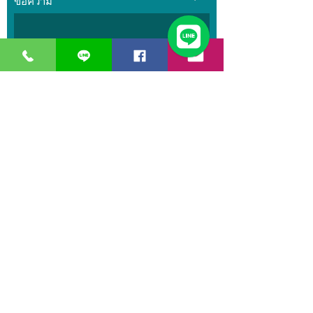
ข้อความ
ส่ง
GreaT
Ocean
d
istribution
n
etwork
หน่วยธุรกิจของ
บริษัท เกรท โอเชียน
เอ็นจิเนียริ่ง
จำกัด
เวลาทำการ:
วันจันทร์ – วันศุกร์ 08.00 – 17.30 น.
วันเสาร์ 08.00 – 14.30 น.